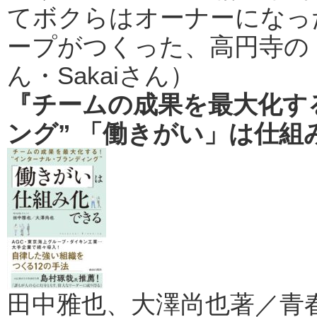
てボクらはオーナーになった。
ープがつくった、高円寺のトイ
ん・Sakaiさん）
『チームの成果を最大化する
ング” 「働きがい」は仕組
田中雅也、大澤尚也著／青春出版