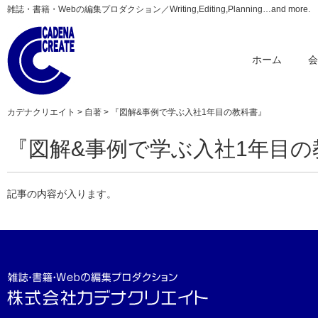
雑誌・書籍・Webの編集プロダクション／Writing,Editing,Planning…and more.
ホーム
カデナクリエイト
>
自著
> 『図解&事例で学ぶ入社1年目の教科書』
『図解&事例で学ぶ入社1年目の
記事の内容が入ります。